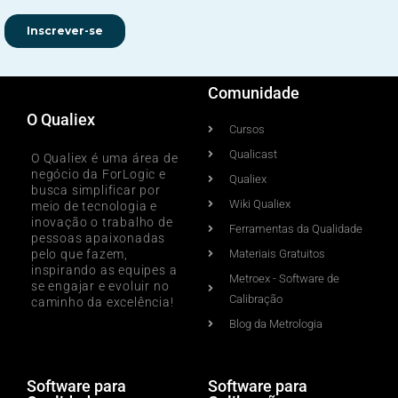
Comunidade
O Qualiex
Cursos
Qualicast
O Qualiex é uma área de
negócio da ForLogic e
Qualiex
busca simplificar por
Wiki Qualiex
meio de tecnologia e
inovação o trabalho de
Ferramentas da Qualidade
pessoas apaixonadas
pelo que fazem,
Materiais Gratuitos
inspirando as equipes a
Metroex - Software de
se engajar e evoluir no
Calibração
caminho da excelência!
Blog da Metrologia
Software para
Software para