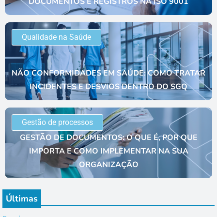
DOCUMENTOS E REGISTROS NA ISO 9001
Qualidade na Saúde
NÃO CONFORMIDADES EM SAÚDE: COMO TRATAR
INCIDENTES E DESVIOS DENTRO DO SGQ
Gestão de processos
GESTÃO DE DOCUMENTOS: O QUE É, POR QUE
IMPORTA E COMO IMPLEMENTAR NA SUA
ORGANIZAÇÃO
Últimas