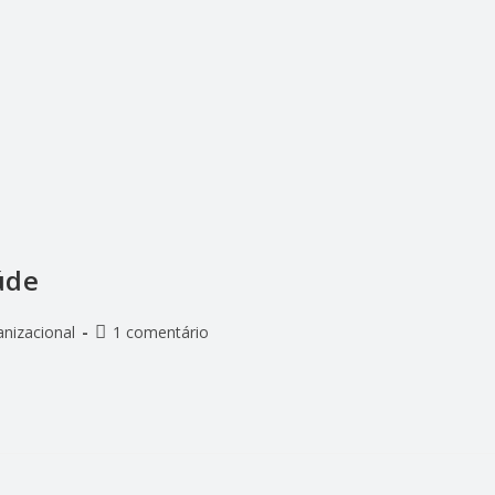
úde
anizacional
1 comentário