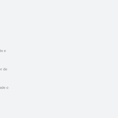
te e
or de
ade o