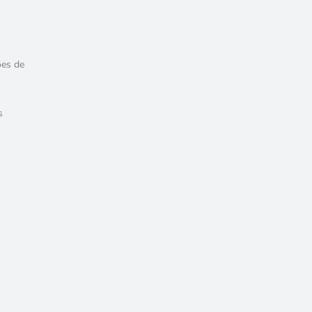
ões de
s