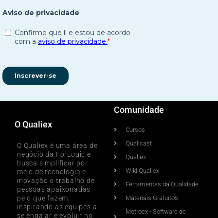
Comunidade
O Qualiex
Cursos
Qualicast
O Qualiex é uma área de
negócio da ForLogic e
Qualiex
busca simplificar por
Wiki Qualiex
meio de tecnologia e
inovação o trabalho de
Ferramentas da Qualidade
pessoas apaixonadas
pelo que fazem,
Materiais Gratuitos
inspirando as equipes a
Metroex - Software de
se engajar e evoluir no