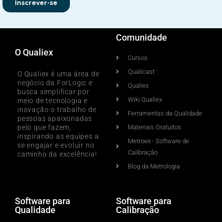
Comunidade
O Qualiex
Cursos
Qualicast
O Qualiex é uma área de
negócio da ForLogic e
Qualiex
busca simplificar por
Wiki Qualiex
meio de tecnologia e
inovação o trabalho de
Ferramentas da Qualidade
pessoas apaixonadas
pelo que fazem,
Materiais Gratuitos
inspirando as equipes a
Metroex - Software de
se engajar e evoluir no
Calibração
caminho da excelência!
Blog da Metrologia
Software para
Software para
Qualidade
Calibração