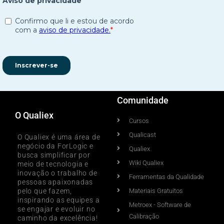
Comunidade
O Qualiex
Cursos
Qualicast
O Qualiex é uma área de
negócio da ForLogic e
Qualiex
busca simplificar por
Wiki Qualiex
meio de tecnologia e
inovação o trabalho de
Ferramentas da Qualidade
pessoas apaixonadas
pelo que fazem,
Materiais Gratuitos
inspirando as equipes a
Metroex - Software de
se engajar e evoluir no
Calibração
caminho da excelência!