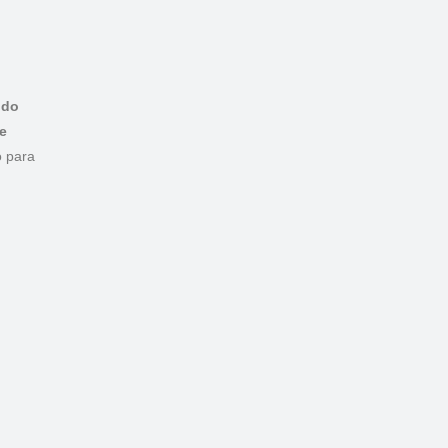
 do
e
o para