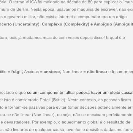
tória. O termo VUCA foi moldado na década de 80 para explicar o “mu
 muro de Berlim. Nesta época, usávamos máquina de escrever, não exi
os o governo militar, não existia internet e computador era um artigo
Incerto (Uncertainty), Complexo (Complexity) e Ambíguo (Ambiguit
tura, pois já mudamos mais de cem vezes depois disso! E qual é o
ttle =
frágil;
Anxious =
ansioso;
Non-linear =
não linear
e Incompreen
nectado e que
se um componente falhar poderá haver um efeito casca
isto é considerado Frágil (Brittle). Neste contexto, as pessoas ficam
to e tornam-se passivas para evitar tomar decisões potencialmente er
u-se não linear (Non-linear), ou seja, não se encaixam perfeitamente
e devastadores. Por exemplo, o aquecimento global é o resultado de
os não lineares de qualquer causa, eventos e decisões dadas muitas 