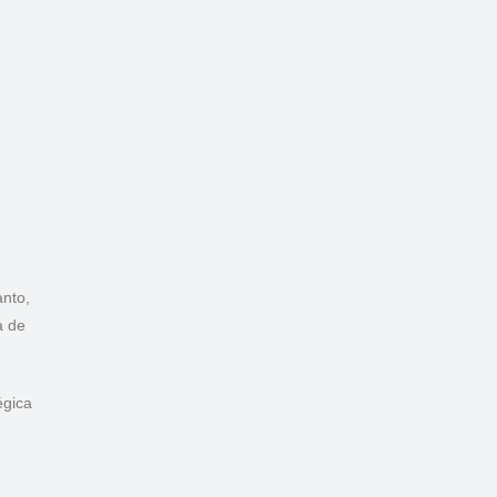
anto,
a de
égica