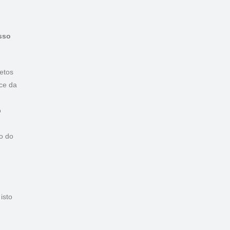
sso
etos
ce da
o
o do
isto