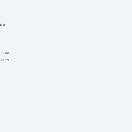
udo
s
s seus
ceito