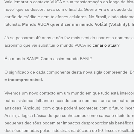
Vale lembrar o contexto VUCA e sua transformação ao longo da his
novo” que se descortinava com o final da Guerra Fria e a queda do
cartão de crédito e nem telefones celulares. No Brasil, ainda vivíam
futurista.
Mundo VUCA quer dizer um mundo Volátil (Volatility), 
Já se passaram 40 anos e não faz mais sentido usar esta nomencla
acrônimo que vai substituir o mundo VUCA no
cenário atual
?
É o mundo BANI!!! Como assim mundo BANI?
O significado de cada componente desta nova sigla compreende: Bri
=
incompreensível.
Vivemos um novo contexto em um mundo em que tudo está interco
outros sistemas falhando e caindo como dominós, um após outro, por 
ansiosas (Anxious), com o que poderá acontecer, com o futuro incer
Assim, a lógica básica do que conhecemos como causa e efeito torno
pequenas decisões podem ter impactos desproporcionais benéficos 
decisões tomadas pelas indústrias na década de 80. Esses resultad