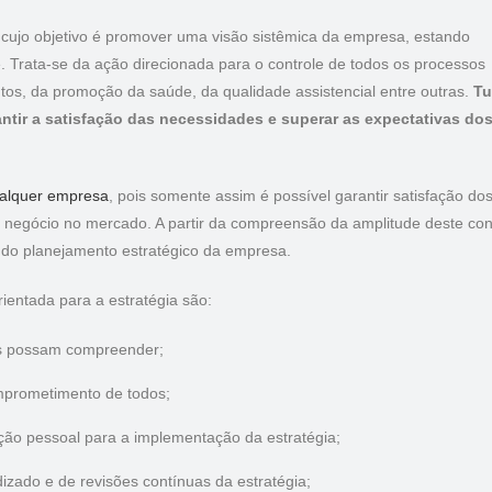
 cujo objetivo é promover uma visão sistêmica da empresa, estando
. Trata-se da ação direcionada para o controle de todos os processos
tos, da promoção da saúde, da qualidade assistencial entre outras.
T
antir a satisfação das necessidades e superar as expectativas do
qualquer empresa
, pois somente assim é possível garantir satisfação do
o negócio no mercado. A partir da compreensão da amplitude deste con
o do planejamento estratégico da empresa.
ientada para a estratégia são:
os possam compreender;
omprometimento de todos;
ição pessoal para a implementação da estratégia;
izado e de revisões contínuas da estratégia;