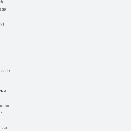
ndo
stia
y).
sible
ta
e
radas.
 e
vezes