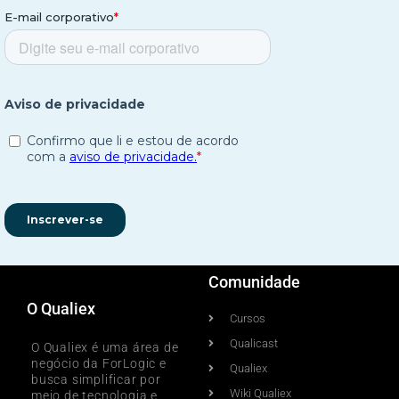
Comunidade
O Qualiex
Cursos
Qualicast
O Qualiex é uma área de
negócio da ForLogic e
Qualiex
busca simplificar por
Wiki Qualiex
meio de tecnologia e