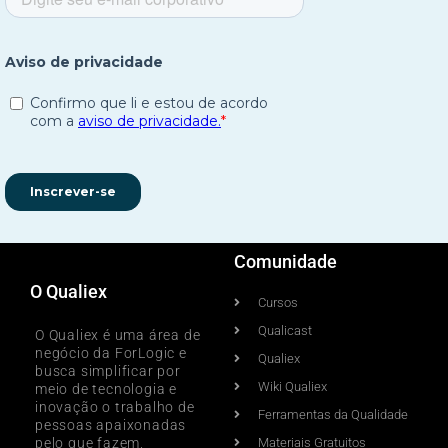
Comunidade
O Qualiex
Cursos
Qualicast
O Qualiex é uma área de
negócio da ForLogic e
Qualiex
busca simplificar por
Wiki Qualiex
meio de tecnologia e
inovação o trabalho de
Ferramentas da Qualidade
pessoas apaixonadas
pelo que fazem,
Materiais Gratuitos