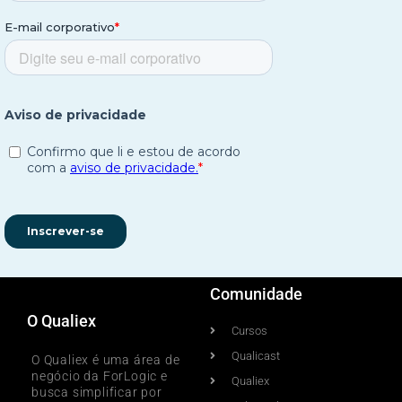
Comunidade
O Qualiex
Cursos
Qualicast
O Qualiex é uma área de
negócio da ForLogic e
Qualiex
busca simplificar por